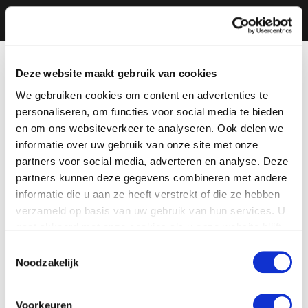
Deze website maakt gebruik van cookies
We gebruiken cookies om content en advertenties te
personaliseren, om functies voor social media te bieden
en om ons websiteverkeer te analyseren. Ook delen we
informatie over uw gebruik van onze site met onze
partners voor social media, adverteren en analyse. Deze
partners kunnen deze gegevens combineren met andere
informatie die u aan ze heeft verstrekt of die ze hebben
verzameld op basis van uw gebruik van hun services. U
gaat akkoord met onze cookies als u onze website blijft
gebruiken.
Toestemmingsselectie
Noodzakelijk
Voorkeuren