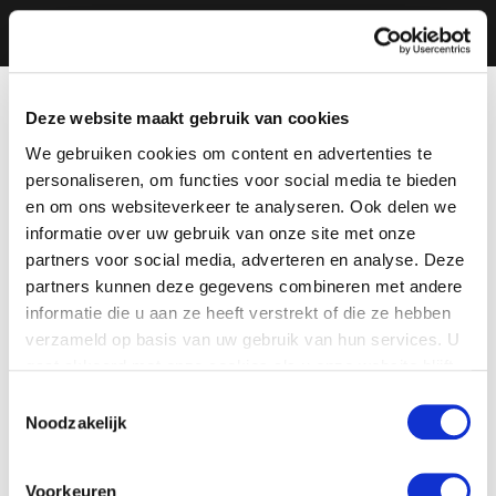
Deze website maakt gebruik van cookies
We gebruiken cookies om content en advertenties te
personaliseren, om functies voor social media te bieden
en om ons websiteverkeer te analyseren. Ook delen we
informatie over uw gebruik van onze site met onze
partners voor social media, adverteren en analyse. Deze
partners kunnen deze gegevens combineren met andere
informatie die u aan ze heeft verstrekt of die ze hebben
verzameld op basis van uw gebruik van hun services. U
gaat akkoord met onze cookies als u onze website blijft
gebruiken.
Toestemmingsselectie
Noodzakelijk
Voorkeuren