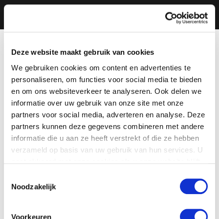
Deze website maakt gebruik van cookies
We gebruiken cookies om content en advertenties te
personaliseren, om functies voor social media te bieden
en om ons websiteverkeer te analyseren. Ook delen we
informatie over uw gebruik van onze site met onze
partners voor social media, adverteren en analyse. Deze
partners kunnen deze gegevens combineren met andere
informatie die u aan ze heeft verstrekt of die ze hebben
verzameld op basis van uw gebruik van hun services. U
gaat akkoord met onze cookies als u onze website blijft
gebruiken.
Toestemmingsselectie
Noodzakelijk
Voorkeuren