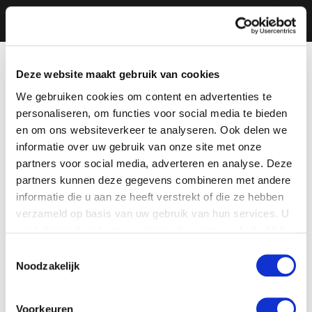
Deze website maakt gebruik van cookies
We gebruiken cookies om content en advertenties te
personaliseren, om functies voor social media te bieden
en om ons websiteverkeer te analyseren. Ook delen we
informatie over uw gebruik van onze site met onze
partners voor social media, adverteren en analyse. Deze
partners kunnen deze gegevens combineren met andere
informatie die u aan ze heeft verstrekt of die ze hebben
verzameld op basis van uw gebruik van hun services. U
gaat akkoord met onze cookies als u onze website blijft
gebruiken.
Toestemmingsselectie
Noodzakelijk
Voorkeuren