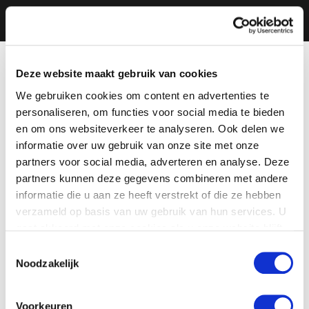
Deze website maakt gebruik van cookies
We gebruiken cookies om content en advertenties te
personaliseren, om functies voor social media te bieden
en om ons websiteverkeer te analyseren. Ook delen we
informatie over uw gebruik van onze site met onze
partners voor social media, adverteren en analyse. Deze
partners kunnen deze gegevens combineren met andere
informatie die u aan ze heeft verstrekt of die ze hebben
verzameld op basis van uw gebruik van hun services. U
gaat akkoord met onze cookies als u onze website blijft
gebruiken.
Toestemmingsselectie
Noodzakelijk
Voorkeuren