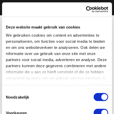
Deze website maakt gebruik van cookies
We gebruiken cookies om content en advertenties te
personaliseren, om functies voor social media te bieden
en om ons websiteverkeer te analyseren. Ook delen we
informatie over uw gebruik van onze site met onze
partners voor social media, adverteren en analyse. Deze
partners kunnen deze gegevens combineren met andere
informatie die u aan ze heeft verstrekt of die ze hebben
verzameld op basis van uw gebruik van hun services. U
gaat akkoord met onze cookies als u onze website blijft
gebruiken.
Toestemmingsselectie
Noodzakelijk
Voorkeuren