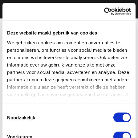
Deze website maakt gebruik van cookies
We gebruiken cookies om content en advertenties te
personaliseren, om functies voor social media te bieden
en om ons websiteverkeer te analyseren. Ook delen we
informatie over uw gebruik van onze site met onze
partners voor social media, adverteren en analyse. Deze
partners kunnen deze gegevens combineren met andere
informatie die u aan ze heeft verstrekt of die ze hebben
verzameld op basis van uw gebruik van hun services. U
gaat akkoord met onze cookies als u onze website blijft
gebruiken.
Toestemmingsselectie
Noodzakelijk
Voorkeuren