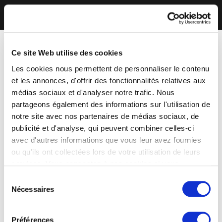
Ce site Web utilise des cookies
Les cookies nous permettent de personnaliser le contenu
et les annonces, d'offrir des fonctionnalités relatives aux
médias sociaux et d'analyser notre trafic. Nous
partageons également des informations sur l'utilisation de
notre site avec nos partenaires de médias sociaux, de
publicité et d'analyse, qui peuvent combiner celles-ci
avec d'autres informations que vous leur avez fournies
ou qu'ils ont collectées lors de votre utilisation de leurs
services. Vous consentez à nos cookies si vous
continuez à utiliser notre site Web.
Sélection
Nécessaires
du
consentement
Préférences