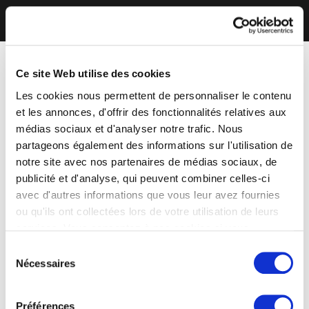
Ce site Web utilise des cookies
Les cookies nous permettent de personnaliser le contenu
et les annonces, d'offrir des fonctionnalités relatives aux
médias sociaux et d'analyser notre trafic. Nous
partageons également des informations sur l'utilisation de
notre site avec nos partenaires de médias sociaux, de
publicité et d'analyse, qui peuvent combiner celles-ci
avec d'autres informations que vous leur avez fournies
ou qu'ils ont collectées lors de votre utilisation de leurs
services. Vous consentez à nos cookies si vous
continuez à utiliser notre site Web.
Sélection
Nécessaires
du
consentement
Préférences