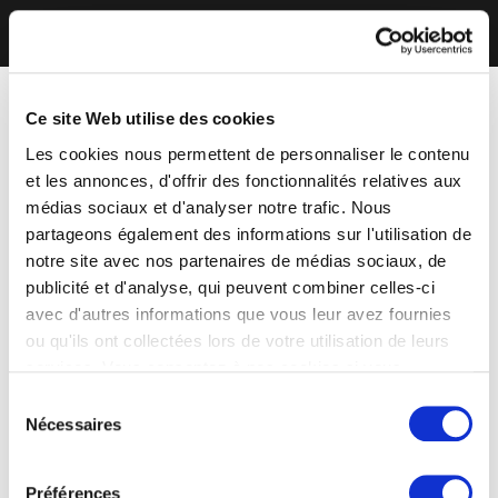
Ce site Web utilise des cookies
Les cookies nous permettent de personnaliser le contenu
et les annonces, d'offrir des fonctionnalités relatives aux
médias sociaux et d'analyser notre trafic. Nous
partageons également des informations sur l'utilisation de
notre site avec nos partenaires de médias sociaux, de
publicité et d'analyse, qui peuvent combiner celles-ci
avec d'autres informations que vous leur avez fournies
ou qu'ils ont collectées lors de votre utilisation de leurs
services. Vous consentez à nos cookies si vous
continuez à utiliser notre site Web.
Sélection
Nécessaires
du
consentement
Préférences