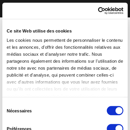
Ce site Web utilise des cookies
Les cookies nous permettent de personnaliser le contenu
et les annonces, d'offrir des fonctionnalités relatives aux
médias sociaux et d'analyser notre trafic. Nous
partageons également des informations sur l'utilisation de
notre site avec nos partenaires de médias sociaux, de
publicité et d'analyse, qui peuvent combiner celles-ci
avec d'autres informations que vous leur avez fournies
ou qu'ils ont collectées lors de votre utilisation de leurs
services. Vous consentez à nos cookies si vous
continuez à utiliser notre site Web.
Sélection
Nécessaires
du
consentement
Préférences