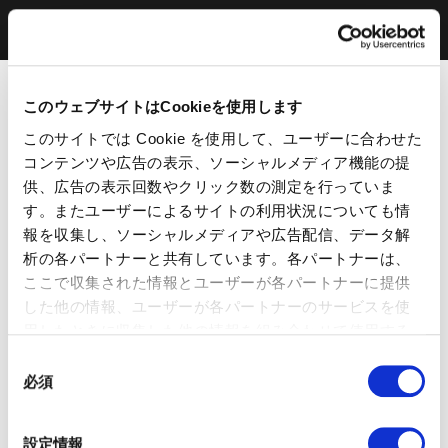
このウェブサイトはCookieを使用します
このサイトでは Cookie を使用して、ユーザーに合わせた
コンテンツや広告の表示、ソーシャルメディア機能の提
供、広告の表示回数やクリック数の測定を行っていま
す。またユーザーによるサイトの利用状況についても情
報を収集し、ソーシャルメディアや広告配信、データ解
析の各パートナーと共有しています。各パートナーは、
ここで収集された情報とユーザーが各パートナーに提供
した他の情報、ユーザーが各パートナーのサービスを使
用したときに収集した他の情報を組み合わせて使用する
ことがあります。 当ウェブサイトの使用を続行するとク
同
ッキーに同意したことになります。
必須
意
の
選
設定情報