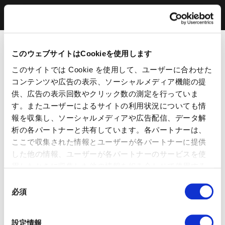
このウェブサイトはCookieを使用します
このサイトでは Cookie を使用して、ユーザーに合わせた
コンテンツや広告の表示、ソーシャルメディア機能の提
供、広告の表示回数やクリック数の測定を行っていま
す。またユーザーによるサイトの利用状況についても情
報を収集し、ソーシャルメディアや広告配信、データ解
析の各パートナーと共有しています。各パートナーは、
ここで収集された情報とユーザーが各パートナーに提供
した他の情報、ユーザーが各パートナーのサービスを使
用したときに収集した他の情報を組み合わせて使用する
ことがあります。 当ウェブサイトの使用を続行するとク
同
ッキーに同意したことになります。
必須
意
の
選
設定情報