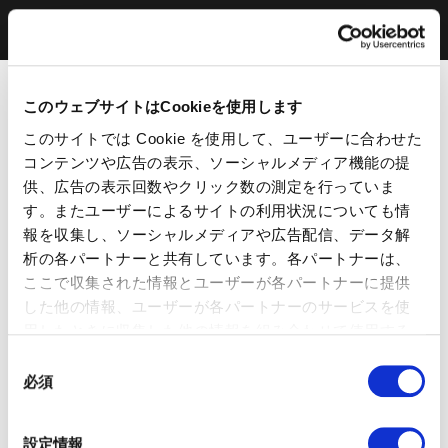
このウェブサイトはCookieを使用します
このサイトでは Cookie を使用して、ユーザーに合わせた
コンテンツや広告の表示、ソーシャルメディア機能の提
供、広告の表示回数やクリック数の測定を行っていま
す。またユーザーによるサイトの利用状況についても情
報を収集し、ソーシャルメディアや広告配信、データ解
析の各パートナーと共有しています。各パートナーは、
ここで収集された情報とユーザーが各パートナーに提供
した他の情報、ユーザーが各パートナーのサービスを使
用したときに収集した他の情報を組み合わせて使用する
ことがあります。 当ウェブサイトの使用を続行するとク
同
ッキーに同意したことになります。
必須
意
の
選
設定情報