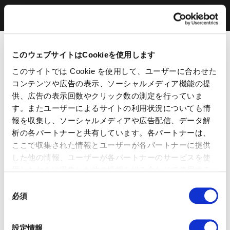
このウェブサイトはCookieを使用します
このサイトでは Cookie を使用して、ユーザーに合わせた
コンテンツや広告の表示、ソーシャルメディア機能の提
供、広告の表示回数やクリック数の測定を行っていま
す。またユーザーによるサイトの利用状況についても情
報を収集し、ソーシャルメディアや広告配信、データ解
析の各パートナーと共有しています。各パートナーは、
ここで収集された情報とユーザーが各パートナーに提供
した他の情報、ユーザーが各パートナーのサービスを使
用したときに収集した他の情報を組み合わせて使用する
ことがあります。 当ウェブサイトの使用を続行するとク
同
ッキーに同意したことになります。
必須
意
の
選
設定情報