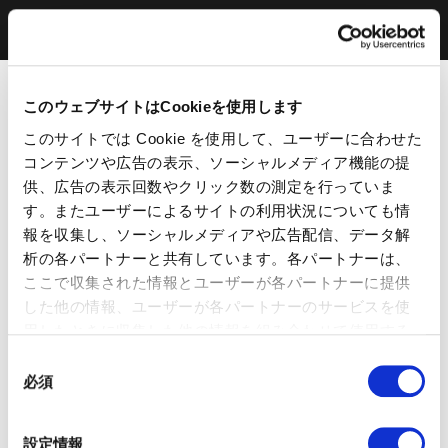
このウェブサイトはCookieを使用します
このサイトでは Cookie を使用して、ユーザーに合わせた
コンテンツや広告の表示、ソーシャルメディア機能の提
供、広告の表示回数やクリック数の測定を行っていま
す。またユーザーによるサイトの利用状況についても情
報を収集し、ソーシャルメディアや広告配信、データ解
析の各パートナーと共有しています。各パートナーは、
ここで収集された情報とユーザーが各パートナーに提供
した他の情報、ユーザーが各パートナーのサービスを使
用したときに収集した他の情報を組み合わせて使用する
ことがあります。 当ウェブサイトの使用を続行するとク
同
ッキーに同意したことになります。
必須
意
の
選
設定情報