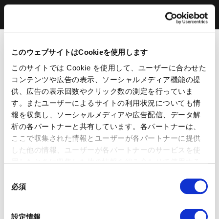
このウェブサイトはCookieを使用します
このサイトでは Cookie を使用して、ユーザーに合わせた
コンテンツや広告の表示、ソーシャルメディア機能の提
供、広告の表示回数やクリック数の測定を行っていま
す。またユーザーによるサイトの利用状況についても情
報を収集し、ソーシャルメディアや広告配信、データ解
析の各パートナーと共有しています。各パートナーは、
ここで収集された情報とユーザーが各パートナーに提供
した他の情報、ユーザーが各パートナーのサービスを使
用したときに収集した他の情報を組み合わせて使用する
ことがあります。 当ウェブサイトの使用を続行するとク
同
ッキーに同意したことになります。
必須
意
の
選
設定情報