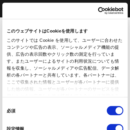
このウェブサイトはCookieを使用します
このサイトでは Cookie を使用して、ユーザーに合わせた
コンテンツや広告の表示、ソーシャルメディア機能の提
供、広告の表示回数やクリック数の測定を行っていま
す。またユーザーによるサイトの利用状況についても情
報を収集し、ソーシャルメディアや広告配信、データ解
析の各パートナーと共有しています。各パートナーは、
ここで収集された情報とユーザーが各パートナーに提供
した他の情報、ユーザーが各パートナーのサービスを使
用したときに収集した他の情報を組み合わせて使用する
ことがあります。 当ウェブサイトの使用を続行するとク
同
ッキーに同意したことになります。
必須
意
の
選
設定情報