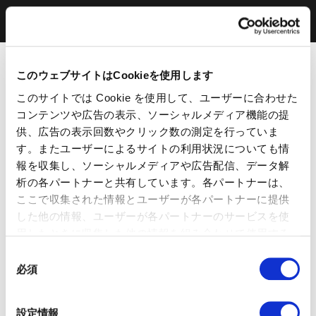
このウェブサイトはCookieを使用します
このサイトでは Cookie を使用して、ユーザーに合わせた
コンテンツや広告の表示、ソーシャルメディア機能の提
供、広告の表示回数やクリック数の測定を行っていま
す。またユーザーによるサイトの利用状況についても情
報を収集し、ソーシャルメディアや広告配信、データ解
析の各パートナーと共有しています。各パートナーは、
ここで収集された情報とユーザーが各パートナーに提供
した他の情報、ユーザーが各パートナーのサービスを使
用したときに収集した他の情報を組み合わせて使用する
ことがあります。 当ウェブサイトの使用を続行するとク
同
ッキーに同意したことになります。
必須
意
の
選
設定情報