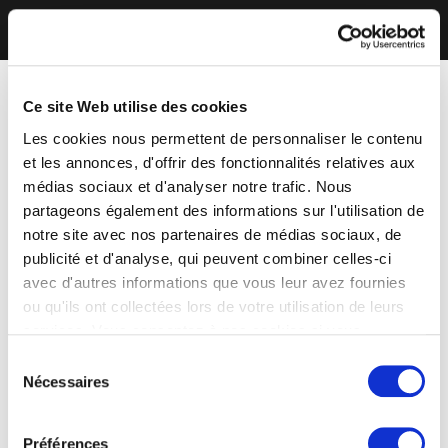
Ce site Web utilise des cookies
Les cookies nous permettent de personnaliser le contenu
et les annonces, d'offrir des fonctionnalités relatives aux
médias sociaux et d'analyser notre trafic. Nous
partageons également des informations sur l'utilisation de
notre site avec nos partenaires de médias sociaux, de
publicité et d'analyse, qui peuvent combiner celles-ci
avec d'autres informations que vous leur avez fournies
ou qu'ils ont collectées lors de votre utilisation de leurs
services. Vous consentez à nos cookies si vous
continuez à utiliser notre site Web.
Sélection
Nécessaires
du
consentement
Préférences