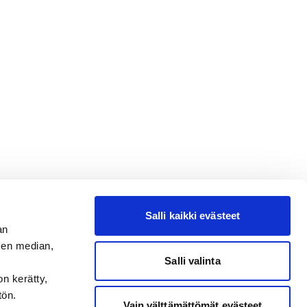
Salli kaikki evästeet
an
sen median,
Salli valinta
on kerätty,
tön.
Vain välttämättömät evästeet