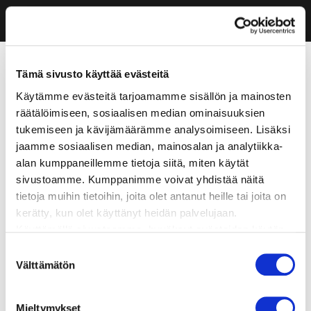
Tämä sivusto käyttää evästeitä
Käytämme evästeitä tarjoamamme sisällön ja mainosten
räätälöimiseen, sosiaalisen median ominaisuuksien
tukemiseen ja kävijämäärämme analysoimiseen. Lisäksi
jaamme sosiaalisen median, mainosalan ja analytiikka-
alan kumppaneillemme tietoja siitä, miten käytät
sivustoamme. Kumppanimme voivat yhdistää näitä
tietoja muihin tietoihin, joita olet antanut heille tai joita on
kerätty, kun olet käyttänyt heidän palvelujaan.
Käyttämällä sivustoamme, hyväksyt evästeiden käytön.
Suostumuksen
Välttämätön
valinta
Mieltymykset