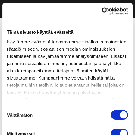
Tämä sivusto käyttää evästeitä
Käytämme evästeitä tarjoamamme sisällön ja mainosten
räätälöimiseen, sosiaalisen median ominaisuuksien
tukemiseen ja kävijämäärämme analysoimiseen. Lisäksi
jaamme sosiaalisen median, mainosalan ja analytiikka-
alan kumppaneillemme tietoja siitä, miten käytät
sivustoamme. Kumppanimme voivat yhdistää näitä
tietoja muihin tietoihin, joita olet antanut heille tai joita on
kerätty, kun olet käyttänyt heidän palvelujaan.
Käyttämällä sivustoamme, hyväksyt evästeiden käytön.
Suostumuksen
Välttämätön
valinta
Mieltymykset