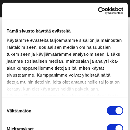
Tämä sivusto käyttää evästeitä
Käytämme evästeitä tarjoamamme sisällön ja mainosten
räätälöimiseen, sosiaalisen median ominaisuuksien
tukemiseen ja kävijämäärämme analysoimiseen. Lisäksi
jaamme sosiaalisen median, mainosalan ja analytiikka-
alan kumppaneillemme tietoja siitä, miten käytät
sivustoamme. Kumppanimme voivat yhdistää näitä
tietoja muihin tietoihin, joita olet antanut heille tai joita on
kerätty, kun olet käyttänyt heidän palvelujaan.
Käyttämällä sivustoamme, hyväksyt evästeiden käytön.
Suostumuksen
Välttämätön
valinta
Mieltymykset