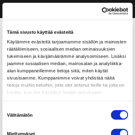
Tämä sivusto käyttää evästeitä
Käytämme evästeitä tarjoamamme sisällön ja mainosten
räätälöimiseen, sosiaalisen median ominaisuuksien
tukemiseen ja kävijämäärämme analysoimiseen. Lisäksi
jaamme sosiaalisen median, mainosalan ja analytiikka-
alan kumppaneillemme tietoja siitä, miten käytät
sivustoamme. Kumppanimme voivat yhdistää näitä
tietoja muihin tietoihin, joita olet antanut heille tai joita on
kerätty, kun olet käyttänyt heidän palvelujaan.
Käyttämällä sivustoamme, hyväksyt evästeiden käytön.
Suostumuksen
Välttämätön
valinta
Mieltymykset