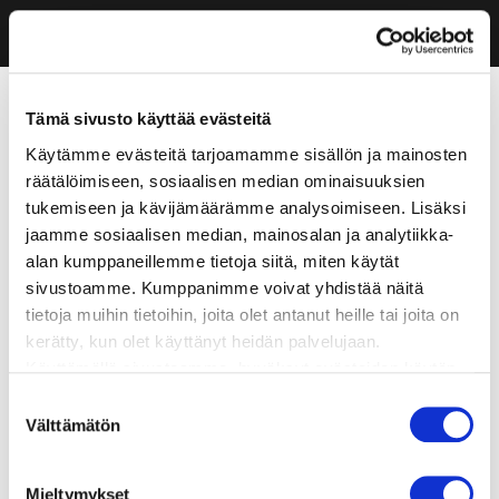
Tämä sivusto käyttää evästeitä
Käytämme evästeitä tarjoamamme sisällön ja mainosten
räätälöimiseen, sosiaalisen median ominaisuuksien
tukemiseen ja kävijämäärämme analysoimiseen. Lisäksi
jaamme sosiaalisen median, mainosalan ja analytiikka-
alan kumppaneillemme tietoja siitä, miten käytät
sivustoamme. Kumppanimme voivat yhdistää näitä
tietoja muihin tietoihin, joita olet antanut heille tai joita on
kerätty, kun olet käyttänyt heidän palvelujaan.
Käyttämällä sivustoamme, hyväksyt evästeiden käytön.
Suostumuksen
Välttämätön
valinta
Mieltymykset