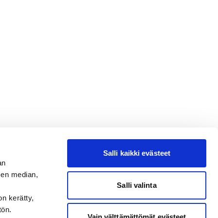
Salli kaikki evästeet
an
sen median,
Salli valinta
on kerätty,
tön.
Vain välttämättömät evästeet