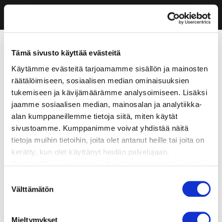
Tämä sivusto käyttää evästeitä
Käytämme evästeitä tarjoamamme sisällön ja mainosten
räätälöimiseen, sosiaalisen median ominaisuuksien
tukemiseen ja kävijämäärämme analysoimiseen. Lisäksi
jaamme sosiaalisen median, mainosalan ja analytiikka-
alan kumppaneillemme tietoja siitä, miten käytät
sivustoamme. Kumppanimme voivat yhdistää näitä
tietoja muihin tietoihin, joita olet antanut heille tai joita on
kerätty, kun olet käyttänyt heidän palvelujaan.
Käyttämällä sivustoamme, hyväksyt evästeiden käytön.
Suostumuksen
Välttämätön
valinta
Mieltymykset