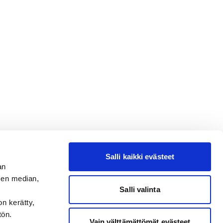
Salli kaikki evästeet
an
sen median,
Salli valinta
on kerätty,
tön.
Vain välttämättömät evästeet