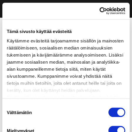
Tämä sivusto käyttää evästeitä
Käytämme evästeitä tarjoamamme sisällön ja mainosten
räätälöimiseen, sosiaalisen median ominaisuuksien
tukemiseen ja kävijämäärämme analysoimiseen. Lisäksi
jaamme sosiaalisen median, mainosalan ja analytiikka-
alan kumppaneillemme tietoja siitä, miten käytät
sivustoamme. Kumppanimme voivat yhdistää näitä
tietoja muihin tietoihin, joita olet antanut heille tai joita on
kerätty, kun olet käyttänyt heidän palvelujaan.
Käyttämällä sivustoamme, hyväksyt evästeiden käytön.
Suostumuksen
Välttämätön
valinta
Mieltymykset