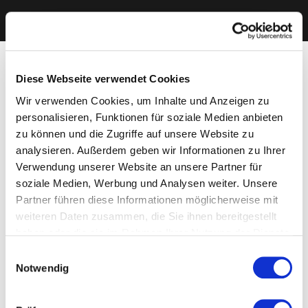
Diese Webseite verwendet Cookies
Wir verwenden Cookies, um Inhalte und Anzeigen zu
personalisieren, Funktionen für soziale Medien anbieten
zu können und die Zugriffe auf unsere Website zu
analysieren. Außerdem geben wir Informationen zu Ihrer
Verwendung unserer Website an unsere Partner für
soziale Medien, Werbung und Analysen weiter. Unsere
Partner führen diese Informationen möglicherweise mit
weiteren Daten zusammen, die Sie ihnen bereitgestellt
haben oder die sie im Rahmen Ihrer Nutzung der Dienste
gesammelt haben. Sie geben Einwilligung zu unseren
Einwilligungsauswahl
Cookies, wenn Sie unsere Webseite weiterhin nutzen.
Notwendig