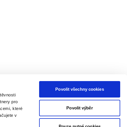
Povolit všechny cookies
těvnosti
tnery pro
Povolit výběr
acemi, které
ačujete v
Pouze nutné cookies