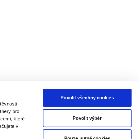
Povolit všechny cookies
těvnosti
tnery pro
Povolit výběr
acemi, které
ačujete v
Pouze nutné cookies