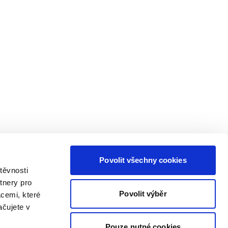
Povolit všechny cookies
těvnosti
tnery pro
Povolit výběr
acemi, které
ačujete v
Pouze nutné cookies