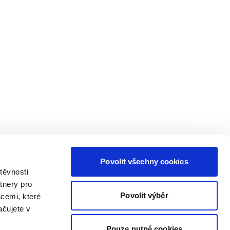
Povolit všechny cookies
těvnosti
tnery pro
Povolit výběr
acemi, které
ačujete v
Pouze nutné cookies