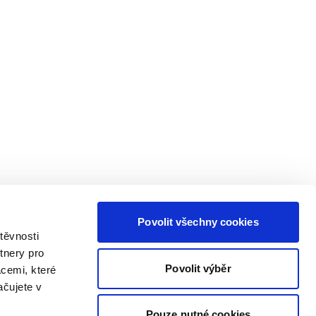
Povolit všechny cookies
těvnosti
tnery pro
Povolit výběr
acemi, které
ačujete v
Pouze nutné cookies