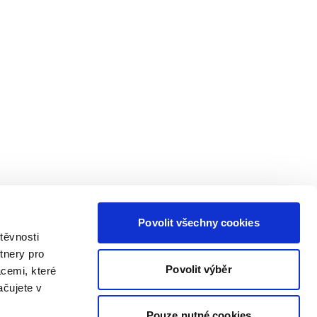
Povolit všechny cookies
těvnosti
tnery pro
Povolit výběr
acemi, které
ačujete v
Pouze nutné cookies