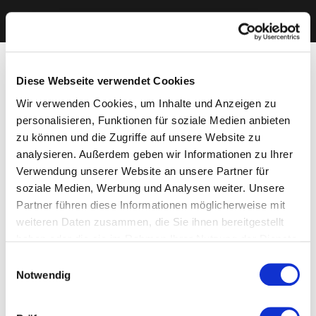
Diese Webseite verwendet Cookies
Wir verwenden Cookies, um Inhalte und Anzeigen zu
personalisieren, Funktionen für soziale Medien anbieten
zu können und die Zugriffe auf unsere Website zu
analysieren. Außerdem geben wir Informationen zu Ihrer
Verwendung unserer Website an unsere Partner für
soziale Medien, Werbung und Analysen weiter. Unsere
Partner führen diese Informationen möglicherweise mit
weiteren Daten zusammen, die Sie ihnen bereitgestellt
haben oder die sie im Rahmen Ihrer Nutzung der Dienste
gesammelt haben. Sie geben Einwilligung zu unseren
Einwilligungsauswahl
Cookies, wenn Sie unsere Webseite weiterhin nutzen.
Notwendig