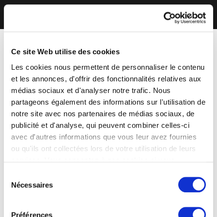
Ce site Web utilise des cookies
Les cookies nous permettent de personnaliser le contenu
et les annonces, d'offrir des fonctionnalités relatives aux
médias sociaux et d'analyser notre trafic. Nous
partageons également des informations sur l'utilisation de
notre site avec nos partenaires de médias sociaux, de
publicité et d'analyse, qui peuvent combiner celles-ci
avec d'autres informations que vous leur avez fournies
ou qu'ils ont collectées lors de votre utilisation de leurs
services. Vous consentez à nos cookies si vous
continuez à utiliser notre site Web.
Sélection
Nécessaires
du
consentement
Préférences