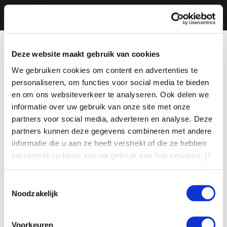
Deze website maakt gebruik van cookies
We gebruiken cookies om content en advertenties te
personaliseren, om functies voor social media te bieden
en om ons websiteverkeer te analyseren. Ook delen we
informatie over uw gebruik van onze site met onze
partners voor social media, adverteren en analyse. Deze
partners kunnen deze gegevens combineren met andere
informatie die u aan ze heeft verstrekt of die ze hebben
verzameld op basis van uw gebruik van hun services. U
gaat akkoord met onze cookies als u onze website blijft
gebruiken.
Toestemmingsselectie
Noodzakelijk
Voorkeuren