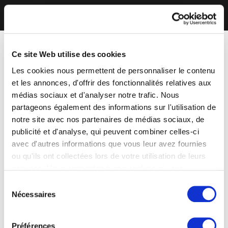
Ce site Web utilise des cookies
Les cookies nous permettent de personnaliser le contenu
et les annonces, d'offrir des fonctionnalités relatives aux
médias sociaux et d'analyser notre trafic. Nous
partageons également des informations sur l'utilisation de
notre site avec nos partenaires de médias sociaux, de
publicité et d'analyse, qui peuvent combiner celles-ci
avec d'autres informations que vous leur avez fournies
ou qu'ils ont collectées lors de votre utilisation de leurs
services. Vous consentez à nos cookies si vous
continuez à utiliser notre site Web.
Sélection
Nécessaires
du
consentement
Préférences