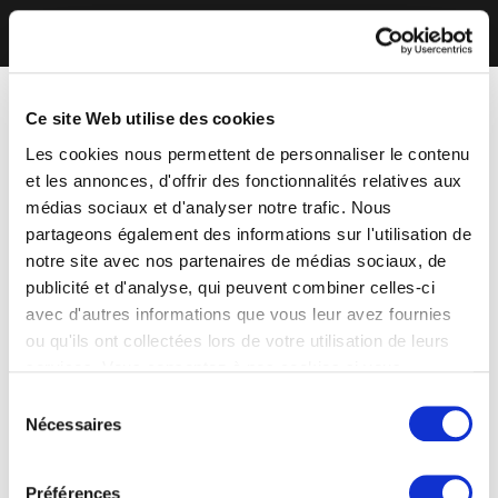
Ce site Web utilise des cookies
Les cookies nous permettent de personnaliser le contenu
et les annonces, d'offrir des fonctionnalités relatives aux
médias sociaux et d'analyser notre trafic. Nous
partageons également des informations sur l'utilisation de
notre site avec nos partenaires de médias sociaux, de
publicité et d'analyse, qui peuvent combiner celles-ci
avec d'autres informations que vous leur avez fournies
ou qu'ils ont collectées lors de votre utilisation de leurs
services. Vous consentez à nos cookies si vous
continuez à utiliser notre site Web.
Sélection
Nécessaires
du
consentement
Préférences