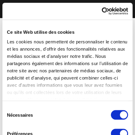
Ce site Web utilise des cookies
Les cookies nous permettent de personnaliser le contenu
et les annonces, d'offrir des fonctionnalités relatives aux
médias sociaux et d'analyser notre trafic. Nous
partageons également des informations sur l'utilisation de
notre site avec nos partenaires de médias sociaux, de
publicité et d'analyse, qui peuvent combiner celles-ci
avec d'autres informations que vous leur avez fournies
ou qu'ils ont collectées lors de votre utilisation de leurs
services. Vous consentez à nos cookies si vous
continuez à utiliser notre site Web.
Sélection
Nécessaires
du
consentement
Préférences