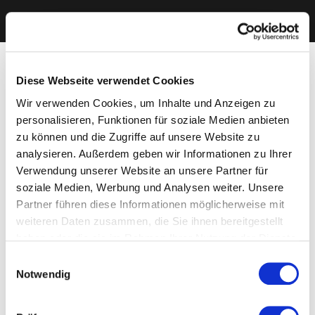
Diese Webseite verwendet Cookies
Wir verwenden Cookies, um Inhalte und Anzeigen zu
personalisieren, Funktionen für soziale Medien anbieten
zu können und die Zugriffe auf unsere Website zu
analysieren. Außerdem geben wir Informationen zu Ihrer
Verwendung unserer Website an unsere Partner für
soziale Medien, Werbung und Analysen weiter. Unsere
Partner führen diese Informationen möglicherweise mit
weiteren Daten zusammen, die Sie ihnen bereitgestellt
haben oder die sie im Rahmen Ihrer Nutzung der Dienste
gesammelt haben. Sie geben Einwilligung zu unseren
Einwilligungsauswahl
Cookies, wenn Sie unsere Webseite weiterhin nutzen.
Notwendig