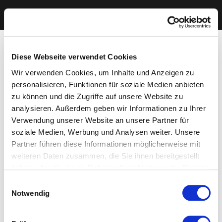
Diese Webseite verwendet Cookies
Wir verwenden Cookies, um Inhalte und Anzeigen zu
personalisieren, Funktionen für soziale Medien anbieten
zu können und die Zugriffe auf unsere Website zu
analysieren. Außerdem geben wir Informationen zu Ihrer
Verwendung unserer Website an unsere Partner für
soziale Medien, Werbung und Analysen weiter. Unsere
Partner führen diese Informationen möglicherweise mit
weiteren Daten zusammen, die Sie ihnen bereitgestellt
haben oder die sie im Rahmen Ihrer Nutzung der Dienste
gesammelt haben. Sie geben Einwilligung zu unseren
Einwilligungsauswahl
Cookies, wenn Sie unsere Webseite weiterhin nutzen.
Notwendig