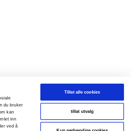
Tillat alle cookies
osiale
n du bruker
tillat utvalg
som kan
mlet inn
ler ved å
Kun nødvendige cookies