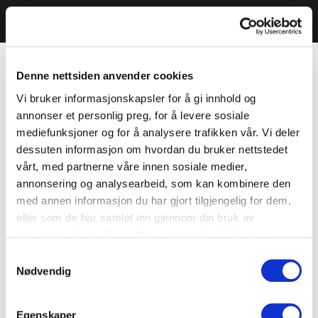
Denne nettsiden anvender cookies
Vi bruker informasjonskapsler for å gi innhold og
annonser et personlig preg, for å levere sosiale
mediefunksjoner og for å analysere trafikken vår. Vi deler
dessuten informasjon om hvordan du bruker nettstedet
vårt, med partnerne våre innen sosiale medier,
annonsering og analysearbeid, som kan kombinere den
med annen informasjon du har gjort tilgjengelig for dem,
eller som de har samlet inn gjennom din bruk av
tjenestene deres. Du godtar automatisk vår bruk av
informasjonskapsler ved å bruke nettstedet vårt.
Samtykkevalg
Nødvendig
Egenskaper