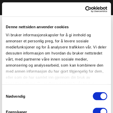
Denne nettsiden anvender cookies
Vi bruker informasjonskapsler for å gi innhold og
annonser et personlig preg, for å levere sosiale
mediefunksjoner og for å analysere trafikken vår. Vi deler
dessuten informasjon om hvordan du bruker nettstedet
vårt, med partnerne våre innen sosiale medier,
annonsering og analysearbeid, som kan kombinere den
med annen informasjon du har gjort tilgjengelig for dem,
eller som de har samlet inn gjennom din bruk av
tjenestene deres. Du godtar automatisk vår bruk av
informasjonskapsler ved å bruke nettstedet vårt.
Samtykkevalg
Nødvendig
Egenskaper