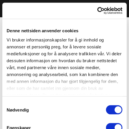
Denne nettsiden anvender cookies
Vi bruker informasjonskapsler for å gi innhold og
annonser et personlig preg, for å levere sosiale
mediefunksjoner og for å analysere trafikken vår. Vi deler
dessuten informasjon om hvordan du bruker nettstedet
vårt, med partnerne våre innen sosiale medier,
annonsering og analysearbeid, som kan kombinere den
med annen informasjon du har gjort tilgjengelig for dem,
eller som de har samlet inn gjennom din bruk av
tjenestene deres. Du godtar automatisk vår bruk av
informasjonskapsler ved å bruke nettstedet vårt.
Samtykkevalg
Nødvendig
Egenskaper