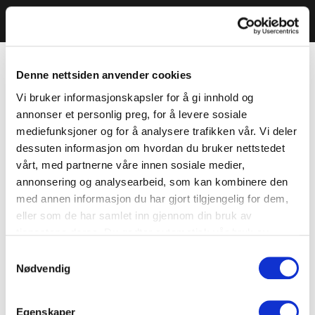
Denne nettsiden anvender cookies
Vi bruker informasjonskapsler for å gi innhold og
annonser et personlig preg, for å levere sosiale
mediefunksjoner og for å analysere trafikken vår. Vi deler
dessuten informasjon om hvordan du bruker nettstedet
vårt, med partnerne våre innen sosiale medier,
annonsering og analysearbeid, som kan kombinere den
med annen informasjon du har gjort tilgjengelig for dem,
eller som de har samlet inn gjennom din bruk av
tjenestene deres. Du godtar automatisk vår bruk av
informasjonskapsler ved å bruke nettstedet vårt.
Samtykkevalg
Nødvendig
Egenskaper